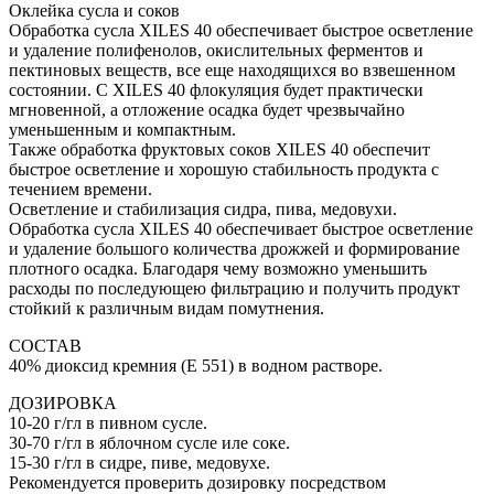
Оклейка сусла и соков
Обработка сусла XILES 40 обеспечивает быстрое осветление
и удаление полифенолов, окислительных ферментов и
пектиновых веществ, все еще находящихся во взвешенном
состоянии. С XILES 40 флокуляция будет практически
мгновенной, а отложение осадка будет чрезвычайно
уменьшенным и компактным.
Также обработка фруктовых соков XILES 40 обеспечит
быстрое осветление и хорошую стабильность продукта с
течением времени.
Осветление и стабилизация сидра, пива, медовухи.
Обработка сусла XILES 40 обеспечивает быстрое осветление
и удаление большого количества дрожжей и формирование
плотного осадка. Благодаря чему возможно уменьшить
расходы по последующею фильтрацию и получить продукт
стойкий к различным видам помутнения.
СОСТАВ
40% диоксид кремния (Е 551) в водном растворе.
ДОЗИРОВКА
10-20 г/гл в пивном сусле.
30-70 г/гл в яблочном сусле иле соке.
15-30 г/гл в сидре, пиве, медовухе.
Рекомендуется проверить дозировку посредством