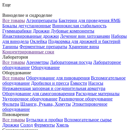
Еще
Виноделие и сидроделие
Все товары
Агропрепараты
Бактерии для проведения ЯМБ
Бокалы дегустационные
Виннокислая стабильность
Гуммиарабики
Дрожжи
Дубовые компоненты
Инактивированные дрожжи
Лечение вин хитозанами
Наборы
для винодела
Оклейка
Подкормка для дрожжей и бактерий
Танины
Ферментные препараты
Хранение вина
Концентрированные соки
Лаборатория
Все товары
Ареометры
Лабораторная посуда
Лабораторное
оборудование
Оборудование
Оборудование
Все товары
Оборудование для пивоварения
Вспомогательное
оборудование
Дробилки и пресса
Ёмкости
Насосы
Нержавеющая запорная и соединительная арматура
Оборудование для самогоноварения
Расходные материалы
Укупорочное оборудование
Разливочное оборудование
Фильтра
Шланги, Рукава, Хомуты
Этикетировочное
оборудование
Пивоварение
Все товары
Бутылки и пробки
Вспомогательное сырье
Дрожжи
Солод
Ферменты
Хмель