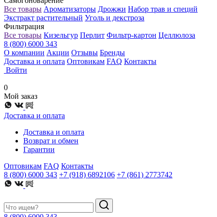
Самогоноварение
Все товары
Ароматизаторы
Дрожжи
Набор трав и специй
Экстракт растительный
Уголь и декстроза
Фильтрация
Все товары
Кизельгур
Перлит
Фильтр-картон
Целлюлоза
8 (800) 6000 343
О компании
Акции
Отзывы
Бренды
Доставка и оплата
Оптовикам
FAQ
Контакты
Войти
0
Мой заказ
Доставка и оплата
Доставка и оплата
Возврат и обмен
Гарантии
Оптовикам
FAQ
Контакты
8 (800) 6000 343
+7 (918) 6892106
+7 (861) 2773742
8 (800) 6000 343