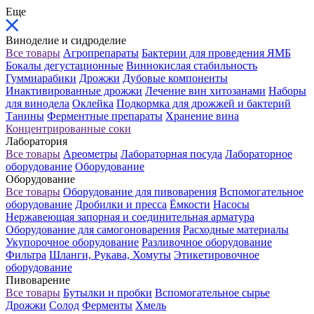
Еще
Виноделие и сидроделие
Все товары
Агропрепараты
Бактерии для проведения ЯМБ
Бокалы дегустационные
Виннокислая стабильность
Гуммиарабики
Дрожжи
Дубовые компоненты
Инактивированные дрожжи
Лечение вин хитозанами
Наборы
для винодела
Оклейка
Подкормка для дрожжей и бактерий
Танины
Ферментные препараты
Хранение вина
Концентрированные соки
Лаборатория
Все товары
Ареометры
Лабораторная посуда
Лабораторное
оборудование
Оборудование
Оборудование
Все товары
Оборудование для пивоварения
Вспомогательное
оборудование
Дробилки и пресса
Ёмкости
Насосы
Нержавеющая запорная и соединительная арматура
Оборудование для самогоноварения
Расходные материалы
Укупорочное оборудование
Разливочное оборудование
Фильтра
Шланги, Рукава, Хомуты
Этикетировочное
оборудование
Пивоварение
Все товары
Бутылки и пробки
Вспомогательное сырье
Дрожжи
Солод
Ферменты
Хмель