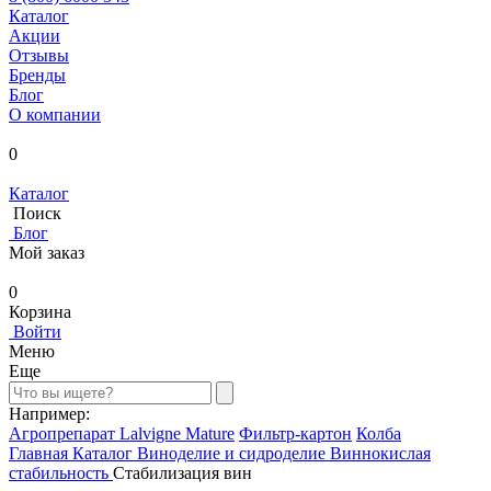
Каталог
Акции
Отзывы
Бренды
Блог
О компании
0
Каталог
Поиск
Блог
Мой заказ
0
Корзина
Войти
Меню
Еще
Например:
Агропрепарат Lalvigne Mature
Фильтр-картон
Колба
Главная
Каталог
Виноделие и сидроделие
Виннокислая
стабильность
Стабилизация вин