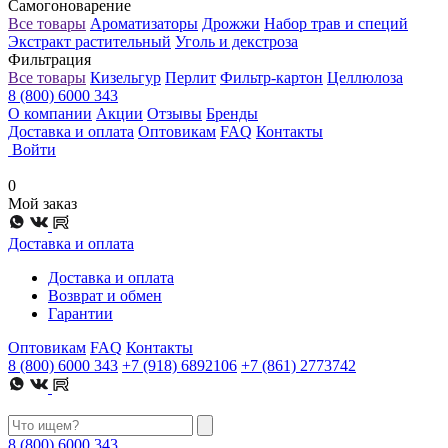
Самогоноварение
Все товары
Ароматизаторы
Дрожжи
Набор трав и специй
Экстракт растительный
Уголь и декстроза
Фильтрация
Все товары
Кизельгур
Перлит
Фильтр-картон
Целлюлоза
8 (800) 6000 343
О компании
Акции
Отзывы
Бренды
Доставка и оплата
Оптовикам
FAQ
Контакты
Войти
0
Мой заказ
Доставка и оплата
Доставка и оплата
Возврат и обмен
Гарантии
Оптовикам
FAQ
Контакты
8 (800) 6000 343
+7 (918) 6892106
+7 (861) 2773742
8 (800) 6000 343