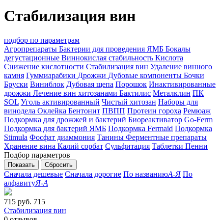
Стабилизация вин
подбор по параметрам
Агропрепараты
Бактерии для проведения ЯМБ
Бокалы
дегустационные
Виннокислая стабильность
Кислота
Снижение кислотности
Стабилизация вин
Удаление винного
камня
Гуммиарабики
Дрожжи
Дубовые компоненты
Бочки
Бруски
Виниблок
Дубовая щепа
Порошок
Инактивированные
дрожжи
Лечение вин хитозанами
Бактилис
Металклин
ПК
SOL
Уголь активированный
Чистый хитозан
Наборы для
винодела
Оклейка
Бентонит
ПВПП
Протеин гороха
Ремюаж
Подкормка для дрожжей и бактерий
Биореактиватор Go-Ferm
Подкормка для бактерий ЯМБ
Подкормка Fermaid
Подкормка
Stimula
Фосфат диаммония
Танины
Ферментные препараты
Хранение вина
Калий сорбат
Сульфитация
Таблетки Пенни
Подбор параметров
Сначала дешевые
Сначала дорогие
По названию
А-Я
По
алфавиту
Я-А
715 руб.
715
Стабилизация вин
0
отзывов