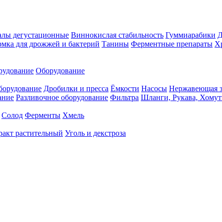
алы дегустационные
Виннокислая стабильность
Гуммиарабики
мка для дрожжей и бактерий
Танины
Ферментные препараты
Х
рудование
Оборудование
борудование
Дробилки и пресса
Ёмкости
Насосы
Нержавеющая з
ание
Разливочное оборудование
Фильтра
Шланги, Рукава, Хому
Солод
Ферменты
Хмель
ракт растительный
Уголь и декстроза