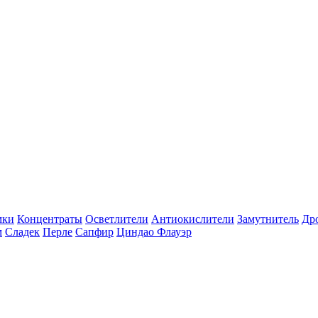
мки
Концентраты
Осветлители
Антиокислители
Замутнитель
Др
м
Сладек
Перле
Сапфир
Циндао Флауэр