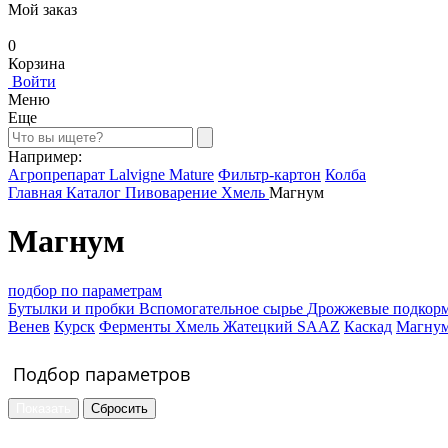
Мой заказ
0
Корзина
Войти
Меню
Еще
Например:
Агропрепарат Lalvigne Mature
Фильтр-картон
Колба
Главная
Каталог
Пивоварение
Хмель
Магнум
Магнум
подбор по параметрам
Бутылки и пробки
Вспомогательное сырье
Дрожжевые подкор
Венев
Курск
Ферменты
Хмель
Жатецкий SAAZ
Каскад
Магну
Подбор параметров