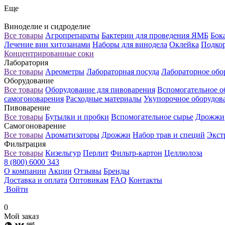
Еще
Виноделие и сидроделие
Все товары
Агропрепараты
Бактерии для проведения ЯМБ
Бок
Лечение вин хитозанами
Наборы для винодела
Оклейка
Подкор
Концентрированные соки
Лаборатория
Все товары
Ареометры
Лабораторная посуда
Лабораторное обо
Оборудование
Все товары
Оборудование для пивоварения
Вспомогательное о
самогоноварения
Расходные материалы
Укупорочное оборудов
Пивоварение
Все товары
Бутылки и пробки
Вспомогательное сырье
Дрожжи
Самогоноварение
Все товары
Ароматизаторы
Дрожжи
Набор трав и специй
Экст
Фильтрация
Все товары
Кизельгур
Перлит
Фильтр-картон
Целлюлоза
8 (800) 6000 343
О компании
Акции
Отзывы
Бренды
Доставка и оплата
Оптовикам
FAQ
Контакты
Войти
0
Мой заказ