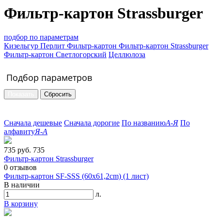
Фильтр-картон Strassburger
подбор по параметрам
Кизельгур
Перлит
Фильтр-картон
Фильтр-картон Strassburger
Фильтр-картон Светлогорский
Целлюлоза
Подбор параметров
Сначала дешевые
Сначала дорогие
По названию
А-Я
По
алфавиту
Я-А
735 руб.
735
Фильтр-картон Strassburger
0
отзывов
Фильтр-картон SF-SSS (60х61,2cm) (1 лист)
В наличии
л.
В корзину