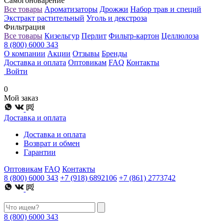
Самогоноварение
Все товары
Ароматизаторы
Дрожжи
Набор трав и специй
Экстракт растительный
Уголь и декстроза
Фильтрация
Все товары
Кизельгур
Перлит
Фильтр-картон
Целлюлоза
8 (800) 6000 343
О компании
Акции
Отзывы
Бренды
Доставка и оплата
Оптовикам
FAQ
Контакты
Войти
0
Мой заказ
Доставка и оплата
Доставка и оплата
Возврат и обмен
Гарантии
Оптовикам
FAQ
Контакты
8 (800) 6000 343
+7 (918) 6892106
+7 (861) 2773742
8 (800) 6000 343