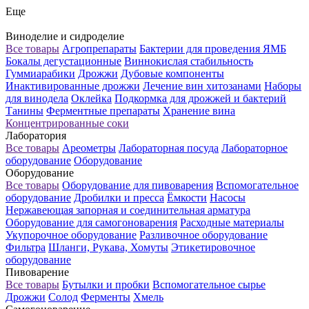
Еще
Виноделие и сидроделие
Все товары
Агропрепараты
Бактерии для проведения ЯМБ
Бокалы дегустационные
Виннокислая стабильность
Гуммиарабики
Дрожжи
Дубовые компоненты
Инактивированные дрожжи
Лечение вин хитозанами
Наборы
для винодела
Оклейка
Подкормка для дрожжей и бактерий
Танины
Ферментные препараты
Хранение вина
Концентрированные соки
Лаборатория
Все товары
Ареометры
Лабораторная посуда
Лабораторное
оборудование
Оборудование
Оборудование
Все товары
Оборудование для пивоварения
Вспомогательное
оборудование
Дробилки и пресса
Ёмкости
Насосы
Нержавеющая запорная и соединительная арматура
Оборудование для самогоноварения
Расходные материалы
Укупорочное оборудование
Разливочное оборудование
Фильтра
Шланги, Рукава, Хомуты
Этикетировочное
оборудование
Пивоварение
Все товары
Бутылки и пробки
Вспомогательное сырье
Дрожжи
Солод
Ферменты
Хмель