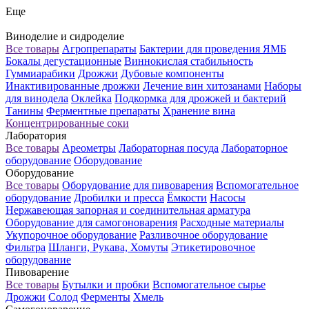
Еще
Виноделие и сидроделие
Все товары
Агропрепараты
Бактерии для проведения ЯМБ
Бокалы дегустационные
Виннокислая стабильность
Гуммиарабики
Дрожжи
Дубовые компоненты
Инактивированные дрожжи
Лечение вин хитозанами
Наборы
для винодела
Оклейка
Подкормка для дрожжей и бактерий
Танины
Ферментные препараты
Хранение вина
Концентрированные соки
Лаборатория
Все товары
Ареометры
Лабораторная посуда
Лабораторное
оборудование
Оборудование
Оборудование
Все товары
Оборудование для пивоварения
Вспомогательное
оборудование
Дробилки и пресса
Ёмкости
Насосы
Нержавеющая запорная и соединительная арматура
Оборудование для самогоноварения
Расходные материалы
Укупорочное оборудование
Разливочное оборудование
Фильтра
Шланги, Рукава, Хомуты
Этикетировочное
оборудование
Пивоварение
Все товары
Бутылки и пробки
Вспомогательное сырье
Дрожжи
Солод
Ферменты
Хмель