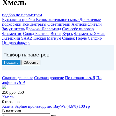
Хмель
подбор по параметрам
Бутылки и пробки
Вспомогательное сырье
Дрожжевые
подкормки
Концентраты
Осветлители
Антиокислители
Замутнитель
Дрожжи
Лаллеманд
Сам себе пивовар
Ферментис
Солод
Балтика
Венев
Курск
Ферменты
Хмель
Жатецкий SAAZ
Каскад
Магнум
Сладек
Перле
Сапфир
Циндао Флауэр
Подбор параметров
Сначала дешевые
Сначала дорогие
По названию
А-Я
По
алфавиту
Я-А
250 руб.
250
Хмель
0
отзывов
Хмель Saphire производство BayWa (4,6%) 100 гр
В наличии
шт