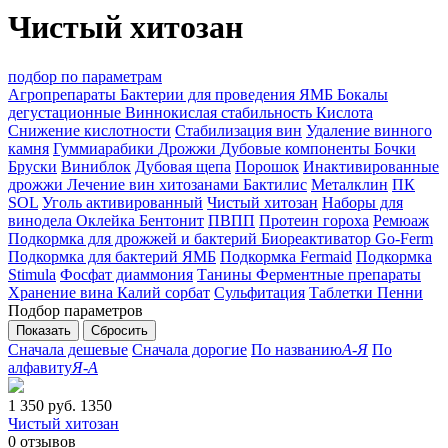
Чистый хитозан
подбор по параметрам
Агропрепараты
Бактерии для проведения ЯМБ
Бокалы
дегустационные
Виннокислая стабильность
Кислота
Снижение кислотности
Стабилизация вин
Удаление винного
камня
Гуммиарабики
Дрожжи
Дубовые компоненты
Бочки
Бруски
Виниблок
Дубовая щепа
Порошок
Инактивированные
дрожжи
Лечение вин хитозанами
Бактилис
Металклин
ПК
SOL
Уголь активированный
Чистый хитозан
Наборы для
винодела
Оклейка
Бентонит
ПВПП
Протеин гороха
Ремюаж
Подкормка для дрожжей и бактерий
Биореактиватор Go-Ferm
Подкормка для бактерий ЯМБ
Подкормка Fermaid
Подкормка
Stimula
Фосфат диаммония
Танины
Ферментные препараты
Хранение вина
Калий сорбат
Сульфитация
Таблетки Пенни
Подбор параметров
Сначала дешевые
Сначала дорогие
По названию
А-Я
По
алфавиту
Я-А
1 350 руб.
1350
Чистый хитозан
0
отзывов