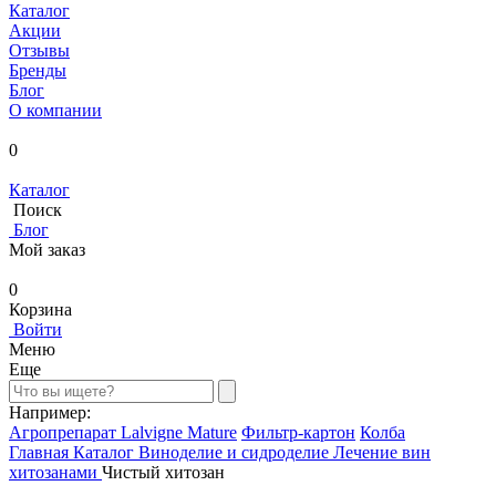
Каталог
Акции
Отзывы
Бренды
Блог
О компании
0
Каталог
Поиск
Блог
Мой заказ
0
Корзина
Войти
Меню
Еще
Например:
Агропрепарат Lalvigne Mature
Фильтр-картон
Колба
Главная
Каталог
Виноделие и сидроделие
Лечение вин
хитозанами
Чистый хитозан