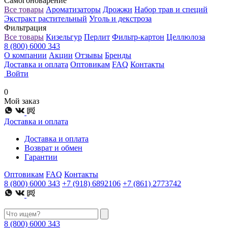
Самогоноварение
Все товары
Ароматизаторы
Дрожжи
Набор трав и специй
Экстракт растительный
Уголь и декстроза
Фильтрация
Все товары
Кизельгур
Перлит
Фильтр-картон
Целлюлоза
8 (800) 6000 343
О компании
Акции
Отзывы
Бренды
Доставка и оплата
Оптовикам
FAQ
Контакты
Войти
0
Мой заказ
Доставка и оплата
Доставка и оплата
Возврат и обмен
Гарантии
Оптовикам
FAQ
Контакты
8 (800) 6000 343
+7 (918) 6892106
+7 (861) 2773742
8 (800) 6000 343