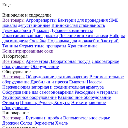
Еще
Виноделие и сидроделие
Все товары
Агропрепараты
Бактерии для проведения ЯМБ
Бокалы дегустационные
Виннокислая стабильность
Гуммиарабики
Дрожжи
Дубовые компоненты
Инактивированные дрожжи
Лечение вин хитозанами
Наборы
для винодела
Оклейка
Подкормка для дрожжей и бактерий
Танины
Ферментные препараты
Хранение вина
Концентрированные соки
Лаборатория
Все товары
Ареометры
Лабораторная посуда
Лабораторное
оборудование
Оборудование
Оборудование
Все товары
Оборудование для пивоварения
Вспомогательное
оборудование
Дробилки и пресса
Ёмкости
Насосы
Нержавеющая запорная и соединительная арматура
Оборудование для самогоноварения
Расходные материалы
Укупорочное оборудование
Разливочное оборудование
Фильтра
Шланги, Рукава, Хомуты
Этикетировочное
оборудование
Пивоварение
Все товары
Бутылки и пробки
Вспомогательное сырье
Дрожжи
Солод
Ферменты
Хмель