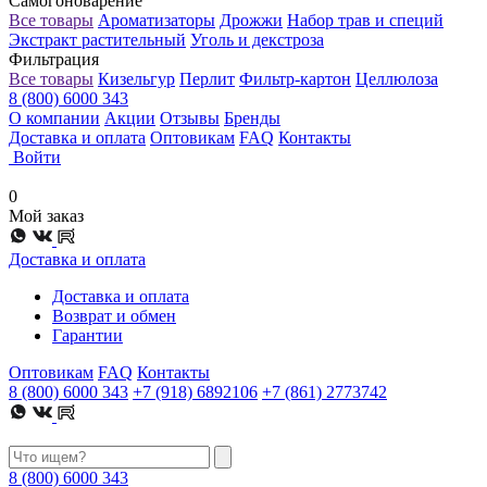
Самогоноварение
Все товары
Ароматизаторы
Дрожжи
Набор трав и специй
Экстракт растительный
Уголь и декстроза
Фильтрация
Все товары
Кизельгур
Перлит
Фильтр-картон
Целлюлоза
8 (800) 6000 343
О компании
Акции
Отзывы
Бренды
Доставка и оплата
Оптовикам
FAQ
Контакты
Войти
0
Мой заказ
Доставка и оплата
Доставка и оплата
Возврат и обмен
Гарантии
Оптовикам
FAQ
Контакты
8 (800) 6000 343
+7 (918) 6892106
+7 (861) 2773742
8 (800) 6000 343