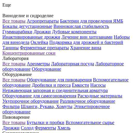
Еще
Виноделие и сидроделие
Все товары
Агропрепараты
Бактерии для проведения ЯМБ
Бокалы дегустационные
Виннокислая стабильность
Гуммиарабики
Дрожжи
Дубовые компоненты
Инактивированные дрожжи
Лечение вин хитозанами
Наборы
для винодела
Оклейка
Подкормка для дрожжей и бактерий
Танины
Ферментные препараты
Хранение вина
Концентрированные соки
Лаборатория
Все товары
Ареометры
Лабораторная посуда
Лабораторное
оборудование
Оборудование
Оборудование
Все товары
Оборудование для пивоварения
Вспомогательное
оборудование
Дробилки и пресса
Ёмкости
Насосы
Нержавеющая запорная и соединительная арматура
Оборудование для самогоноварения
Расходные материалы
Укупорочное оборудование
Разливочное оборудование
Фильтра
Шланги, Рукава, Хомуты
Этикетировочное
оборудование
Пивоварение
Все товары
Бутылки и пробки
Вспомогательное сырье
Дрожжи
Солод
Ферменты
Хмель