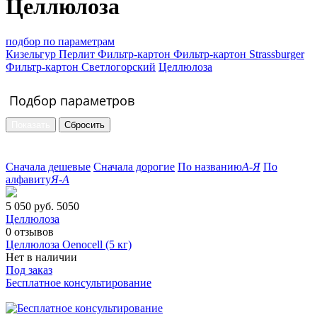
Целлюлоза
подбор по параметрам
Кизельгур
Перлит
Фильтр-картон
Фильтр-картон Strassburger
Фильтр-картон Светлогорский
Целлюлоза
Подбор параметров
Сначала дешевые
Сначала дорогие
По названию
А-Я
По
алфавиту
Я-А
5 050 руб.
5050
Целлюлоза
0
отзывов
Целлюлоза Oenocell (5 кг)
Нет в наличии
Под заказ
Бесплатное консультирование