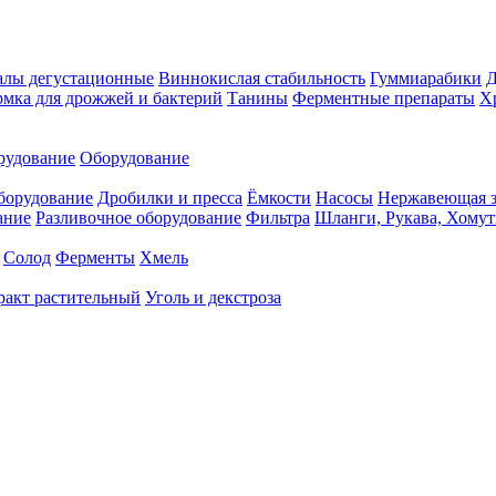
алы дегустационные
Виннокислая стабильность
Гуммиарабики
мка для дрожжей и бактерий
Танины
Ферментные препараты
Х
рудование
Оборудование
борудование
Дробилки и пресса
Ёмкости
Насосы
Нержавеющая з
ание
Разливочное оборудование
Фильтра
Шланги, Рукава, Хому
Солод
Ферменты
Хмель
ракт растительный
Уголь и декстроза