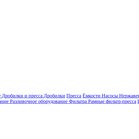
е
Дробилки и пресса
Дробилки
Пресса
Ёмкости
Насосы
Нержавею
ание
Разливочное оборудование
Фильтра
Рамные фильтр-пресса