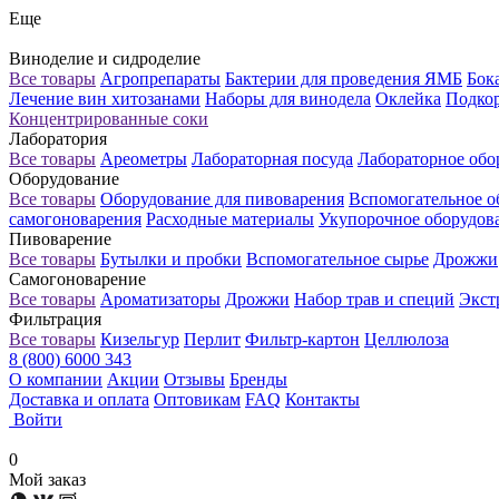
Еще
Виноделие и сидроделие
Все товары
Агропрепараты
Бактерии для проведения ЯМБ
Бок
Лечение вин хитозанами
Наборы для винодела
Оклейка
Подкор
Концентрированные соки
Лаборатория
Все товары
Ареометры
Лабораторная посуда
Лабораторное обо
Оборудование
Все товары
Оборудование для пивоварения
Вспомогательное о
самогоноварения
Расходные материалы
Укупорочное оборудов
Пивоварение
Все товары
Бутылки и пробки
Вспомогательное сырье
Дрожжи
Самогоноварение
Все товары
Ароматизаторы
Дрожжи
Набор трав и специй
Экст
Фильтрация
Все товары
Кизельгур
Перлит
Фильтр-картон
Целлюлоза
8 (800) 6000 343
О компании
Акции
Отзывы
Бренды
Доставка и оплата
Оптовикам
FAQ
Контакты
Войти
0
Мой заказ