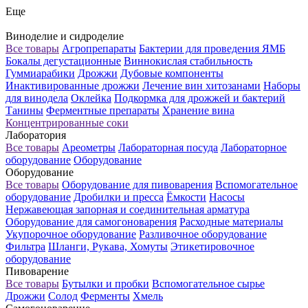
Еще
Виноделие и сидроделие
Все товары
Агропрепараты
Бактерии для проведения ЯМБ
Бокалы дегустационные
Виннокислая стабильность
Гуммиарабики
Дрожжи
Дубовые компоненты
Инактивированные дрожжи
Лечение вин хитозанами
Наборы
для винодела
Оклейка
Подкормка для дрожжей и бактерий
Танины
Ферментные препараты
Хранение вина
Концентрированные соки
Лаборатория
Все товары
Ареометры
Лабораторная посуда
Лабораторное
оборудование
Оборудование
Оборудование
Все товары
Оборудование для пивоварения
Вспомогательное
оборудование
Дробилки и пресса
Ёмкости
Насосы
Нержавеющая запорная и соединительная арматура
Оборудование для самогоноварения
Расходные материалы
Укупорочное оборудование
Разливочное оборудование
Фильтра
Шланги, Рукава, Хомуты
Этикетировочное
оборудование
Пивоварение
Все товары
Бутылки и пробки
Вспомогательное сырье
Дрожжи
Солод
Ферменты
Хмель