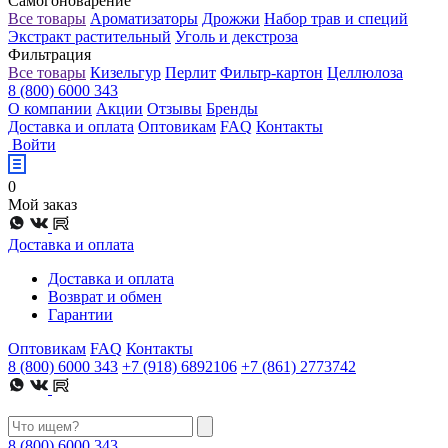
Самогоноварение
Все товары
Ароматизаторы
Дрожжи
Набор трав и специй
Экстракт растительный
Уголь и декстроза
Фильтрация
Все товары
Кизельгур
Перлит
Фильтр-картон
Целлюлоза
8 (800) 6000 343
О компании
Акции
Отзывы
Бренды
Доставка и оплата
Оптовикам
FAQ
Контакты
Войти
0
Мой заказ
Доставка и оплата
Доставка и оплата
Возврат и обмен
Гарантии
Оптовикам
FAQ
Контакты
8 (800) 6000 343
+7 (918) 6892106
+7 (861) 2773742
8 (800) 6000 343