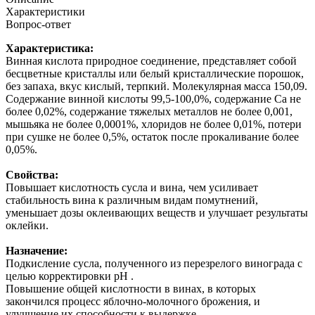
Характеристики
Вопрос-ответ
Характеристика:
Винная кислота природное соединение, представляет собой
бесцветные кристаллы или белый кристаллические порошок,
без запаха, вкус кислый, терпкий. Молекулярная масса 150,09.
Содержание винной кислоты 99,5-100,0%, содержание Ca не
более 0,02%, содержание тяжелых металлов не более 0,001,
мышьяка не более 0,0001%, хлоридов не более 0,01%, потери
при сушке не более 0,5%, остаток после прокаливание более
0,05%.
Свойства:
Повышает кислотность сусла и вина, чем усиливает
стабильность вина к различным видам помутнений,
уменьшает дозы оклеивающих веществ и улучшает результаты
оклейки.
Назначение:
Подкисление сусла, полученного из перезрелого винограда с
целью корректировки рH .
Повышение общей кислотности в винах, в которых
закончился процесс яблочно-молочного брожения, и
улучшение их способности к выдержке.