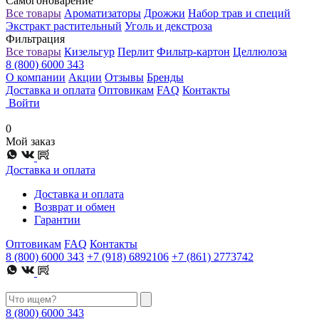
Самогоноварение
Все товары
Ароматизаторы
Дрожжи
Набор трав и специй
Экстракт растительный
Уголь и декстроза
Фильтрация
Все товары
Кизельгур
Перлит
Фильтр-картон
Целлюлоза
8 (800) 6000 343
О компании
Акции
Отзывы
Бренды
Доставка и оплата
Оптовикам
FAQ
Контакты
Войти
0
Мой заказ
Доставка и оплата
Доставка и оплата
Возврат и обмен
Гарантии
Оптовикам
FAQ
Контакты
8 (800) 6000 343
+7 (918) 6892106
+7 (861) 2773742
8 (800) 6000 343