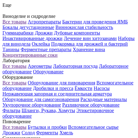
Еще
Виноделие и сидроделие
Все товары
Агропрепараты
Бактерии для проведения ЯМБ
Бокалы дегустационные
Виннокислая стабильность
Гуммиарабики
Дрожжи
Дубовые компоненты
Инактивированные дрожжи
Лечение вин хитозанами
Наборы
для винодела
Оклейка
Подкормка для дрожжей и бактерий
Танины
Ферментные препараты
Хранение вина
Концентрированные соки
Лаборатория
Все товары
Ареометры
Лабораторная посуда
Лабораторное
оборудование
Оборудование
Оборудование
Все товары
Оборудование для пивоварения
Вспомогательное
оборудование
Дробилки и пресса
Ёмкости
Насосы
Нержавеющая запорная и соединительная арматура
Оборудование для самогоноварения
Расходные материалы
Укупорочное оборудование
Разливочное оборудование
Фильтра
Шланги, Рукава, Хомуты
Этикетировочное
оборудование
Пивоварение
Все товары
Бутылки и пробки
Вспомогательное сырье
Дрожжи
Солод
Ферменты
Хмель