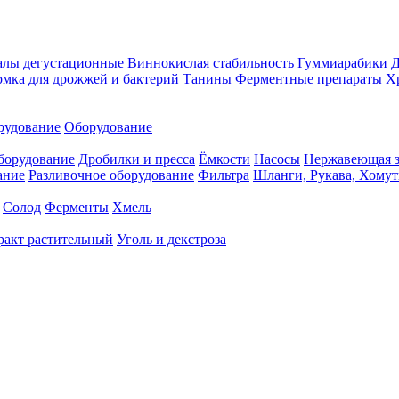
алы дегустационные
Виннокислая стабильность
Гуммиарабики
мка для дрожжей и бактерий
Танины
Ферментные препараты
Х
рудование
Оборудование
борудование
Дробилки и пресса
Ёмкости
Насосы
Нержавеющая з
ание
Разливочное оборудование
Фильтра
Шланги, Рукава, Хому
Солод
Ферменты
Хмель
ракт растительный
Уголь и декстроза