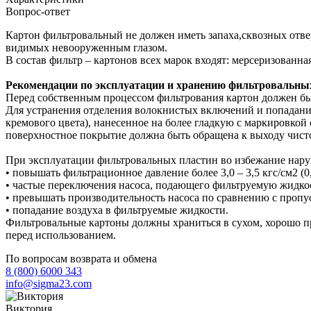
Вопрос-ответ
Картон фильтровальный не должен иметь запаха,сквозных отв
видимых невооруженным глазом.
В состав фильтр – картонов всех марок входят: мерсеризован
Рекомендации по эксплуатации и хранению фильтровальны
Перед собственным процессом фильтрования картон должен быт
Для устранения отделения волокнистых включений и попадания
кремового цвета), нанесенное на более гладкую с маркировко
поверхностное покрытие должна быть обращена к выходу чистог
При эксплуатации фильтровальных пластин во избежание нару
• повышать фильтрационное давление более 3,0 – 3,5 кгс/см2 (0
• частые переключения насоса, подающего фильтруемую жидкос
• превышать производительность насоса по сравнению с пропу
• попадание воздуха в фильтруемые жидкости.
Фильтровальные картоны должны храниться в сухом, хорошо п
перед использованием.
По вопросам возврата и обмена
8 (800) 6000 343
info@sigma23.com
Виктория