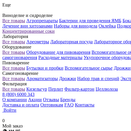
Еще
Виноделие и сидроделие
Все товары
Агропрепараты
Бактерии для проведения ЯМБ
Бок
Лечение вин хитозанами
Наборы для винодела
Оклейка
Подкор
Концентрированные соки
Лаборатория
Все товары
Ареометры
Лабораторная посуда
Лабораторное обо
Оборудование
Все товары
Оборудование для пивоварения
Вспомогательное о
самогоноварения
Расходные материалы
Укупорочное оборудов
Пивоварение
Все товары
Бутылки и пробки
Вспомогательное сырье
Дрожжи
Самогоноварение
Все товары
Ароматизаторы
Дрожжи
Набор трав и специй
Экст
Фильтрация
Все товары
Кизельгур
Перлит
Фильтр-картон
Целлюлоза
8 (800) 6000 343
О компании
Акции
Отзывы
Бренды
Доставка и оплата
Оптовикам
FAQ
Контакты
Войти
0
Мой заказ