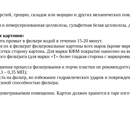
ерстий, трещин, складок или морщин и других механических по
ная и немерсеризованная целлюлоза, сульфитная белая целлюлоз
х картонов:
ь промыт в фильтре водой в течении 15-20 минут.
 их в фильтрат фильтровальные картоны всех марок (кроме мар
й сетки сторону картона. Для марки КФМ покрытие нанесено на 
о фильтрата (для марки «Т» более гладкая сторона с маркировко
шения процесса фильтрования и порчи пластин не рекомендуетс
,3 – 0,35 МП);
ть на фильтр, во избежание гидравлических ударов и поврежден
скной способностью фильтра;
роветриваемом помещении. Картон должен хранится в таре изго