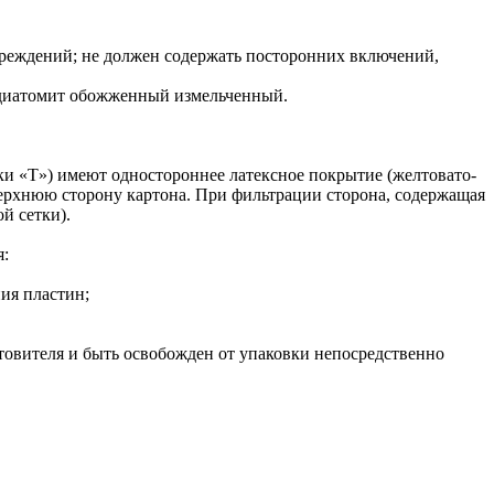
вреждений; не должен содержать посторонних включений,
а, диатомит обожженный измельченный.
ки «Т») имеют одностороннее латексное покрытие (желтовато-
верхнюю сторону картона. При фильтрации сторона, содержащая
й сетки).
я:
ия пластин;
товителя и быть освобожден от упаковки непосредственно