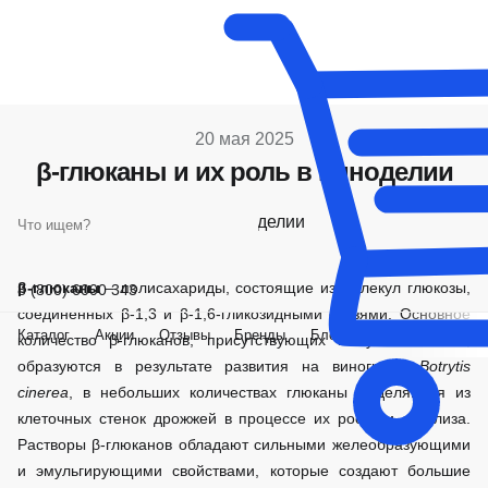
20 мая 2025
β-глюканы и их роль в виноделии
β-глюканы
– полисахариды, состоящие из молекул глюкозы,
8 (800) 6000 343
соединенных β-1,3 и β-1,6-гликозидными связями. Основное
Каталог
Акции
Отзывы
Бренды
Блог
О компании
количество β-глюканов, присутствующих в сусле и вине,
образуются в результате развития на винограде
Botrytis
cinerea
, в небольших количествах глюканы выделяются из
клеточных стенок дрожжей в процессе их роста и автолиза.
Растворы β-глюканов обладают сильными желеобразующими
и эмульгирующими свойствами, которые создают большие