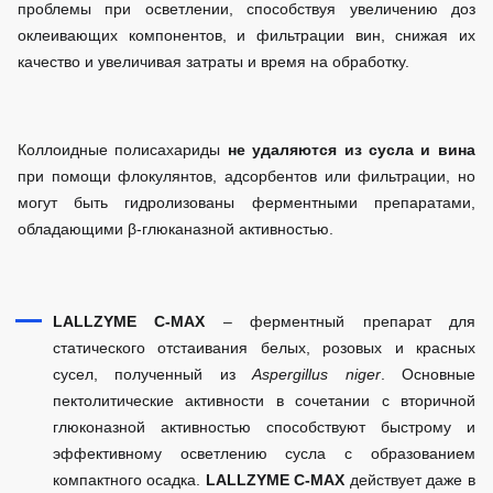
проблемы при осветлении, способствуя увеличению доз
оклеивающих компонентов, и фильтрации вин, снижая их
качество и увеличивая затраты и время на обработку.
Коллоидные полисахариды
не удаляются из сусла и вина
при помощи флокулянтов, адсорбентов или фильтрации, но
могут быть гидролизованы ферментными препаратами,
обладающими β-глюканазной активностью.
LALLZYME C-MAX
– ферментный препарат для
статического отстаивания белых, розовых и красных
сусел, полученный из
Aspergillus niger
. Основные
пектолитические активности в сочетании с вторичной
глюконазной активностью способствуют быстрому и
эффективному осветлению сусла с образованием
компактного осадка.
LALLZYME C-MAX
действует даже в