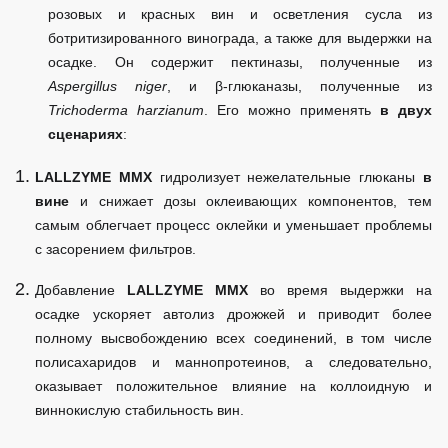
розовых и красных вин и осветления сусла из
ботритизированного винограда, а также для выдержки на
осадке. Он содержит пектиназы, полученные из
Aspergillus
niger
, и β-глюканазы, полученные из
Trichoderma
harzianum
. Его можно применять
в двух
сценариях
:
LALLZYME
MMX
гидролизует нежелательные глюканы
в
вине
и снижает дозы оклеивающих компонентов, тем
самым облегчает процесс оклейки и уменьшает проблемы
с засорением фильтров.
Добавление
LALLZYME MMX
во время выдержки на
осадке ускоряет автолиз дрожжей и приводит более
полному высвобождению всех соединений, в том числе
полисахаридов и маннопротеинов, а следовательно,
оказывает положительное влияние на коллоидную и
виннокислую стабильность вин.