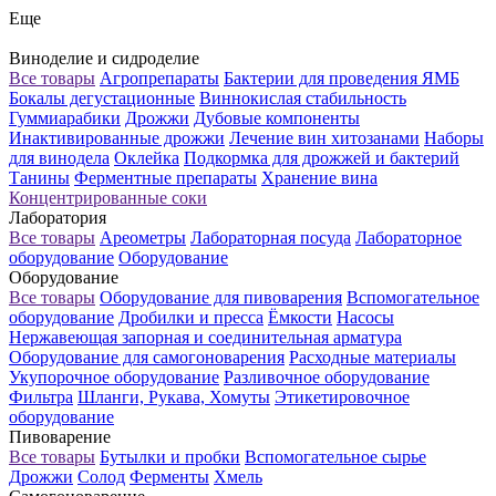
Еще
Виноделие и сидроделие
Все товары
Агропрепараты
Бактерии для проведения ЯМБ
Бокалы дегустационные
Виннокислая стабильность
Гуммиарабики
Дрожжи
Дубовые компоненты
Инактивированные дрожжи
Лечение вин хитозанами
Наборы
для винодела
Оклейка
Подкормка для дрожжей и бактерий
Танины
Ферментные препараты
Хранение вина
Концентрированные соки
Лаборатория
Все товары
Ареометры
Лабораторная посуда
Лабораторное
оборудование
Оборудование
Оборудование
Все товары
Оборудование для пивоварения
Вспомогательное
оборудование
Дробилки и пресса
Ёмкости
Насосы
Нержавеющая запорная и соединительная арматура
Оборудование для самогоноварения
Расходные материалы
Укупорочное оборудование
Разливочное оборудование
Фильтра
Шланги, Рукава, Хомуты
Этикетировочное
оборудование
Пивоварение
Все товары
Бутылки и пробки
Вспомогательное сырье
Дрожжи
Солод
Ферменты
Хмель