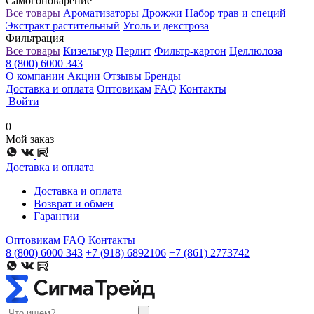
Самогоноварение
Все товары
Ароматизаторы
Дрожжи
Набор трав и специй
Экстракт растительный
Уголь и декстроза
Фильтрация
Все товары
Кизельгур
Перлит
Фильтр-картон
Целлюлоза
8 (800) 6000 343
О компании
Акции
Отзывы
Бренды
Доставка и оплата
Оптовикам
FAQ
Контакты
Войти
0
Мой заказ
Доставка и оплата
Доставка и оплата
Возврат и обмен
Гарантии
Оптовикам
FAQ
Контакты
8 (800) 6000 343
+7 (918) 6892106
+7 (861) 2773742