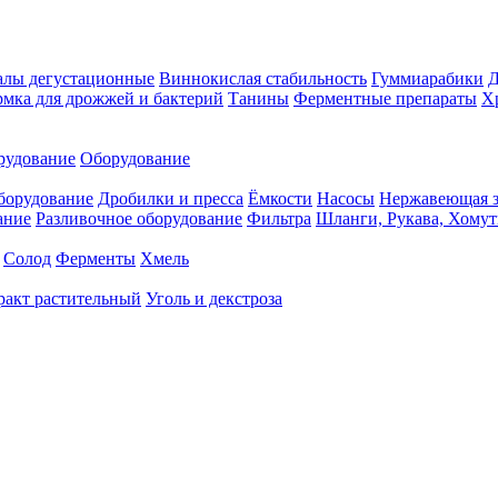
алы дегустационные
Виннокислая стабильность
Гуммиарабики
мка для дрожжей и бактерий
Танины
Ферментные препараты
Х
рудование
Оборудование
борудование
Дробилки и пресса
Ёмкости
Насосы
Нержавеющая з
ание
Разливочное оборудование
Фильтра
Шланги, Рукава, Хому
Солод
Ферменты
Хмель
ракт растительный
Уголь и декстроза