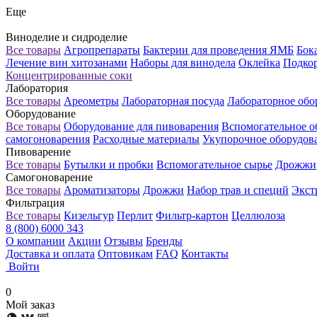
Еще
Виноделие и сидроделие
Все товары
Агропрепараты
Бактерии для проведения ЯМБ
Бок
Лечение вин хитозанами
Наборы для винодела
Оклейка
Подкор
Концентрированные соки
Лаборатория
Все товары
Ареометры
Лабораторная посуда
Лабораторное обо
Оборудование
Все товары
Оборудование для пивоварения
Вспомогательное о
самогоноварения
Расходные материалы
Укупорочное оборудов
Пивоварение
Все товары
Бутылки и пробки
Вспомогательное сырье
Дрожжи
Самогоноварение
Все товары
Ароматизаторы
Дрожжи
Набор трав и специй
Экст
Фильтрация
Все товары
Кизельгур
Перлит
Фильтр-картон
Целлюлоза
8 (800) 6000 343
О компании
Акции
Отзывы
Бренды
Доставка и оплата
Оптовикам
FAQ
Контакты
Войти
0
Мой заказ