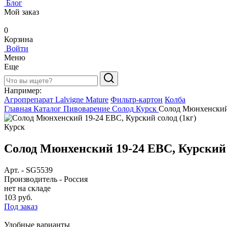
Блог
Мой заказ
0
Корзина
Войти
Меню
Еще
Например:
Агропрепарат Lalvigne Mature
Фильтр-картон
Колба
Главная
Каталог
Пивоварение
Солод
Курск
Солод Мюнхенский 
Курск
Солод Мюнхенский 19-24 ЕВС, Курский 
Арт.
-
SG5539
Производитель
-
Россия
нет на складе
103 руб.
Под заказ
Удобные варианты