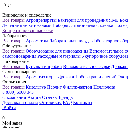
Еще
Виноделие и сидроделие
Все товары
Агропрепараты
Бактерии для проведения ЯМБ
Бок
Лечение вин хитозанами
Наборы для винодела
Оклейка
Подкор
Концентрированные соки
Лаборатория
Все товары
Ареометры
Лабораторная посуда
Лабораторное обо
Оборудование
Все товары
Оборудование для пивоварения
Вспомогательное о
самогоноварения
Расходные материалы
Укупорочное оборудов
Пивоварение
Все товары
Бутылки и пробки
Вспомогательное сырье
Дрожжи
Самогоноварение
Все товары
Ароматизаторы
Дрожжи
Набор трав и специй
Экст
Фильтрация
Все товары
Кизельгур
Перлит
Фильтр-картон
Целлюлоза
8 (800) 6000 343
О компании
Акции
Отзывы
Бренды
Доставка и оплата
Оптовикам
FAQ
Контакты
Войти
0
Мой заказ