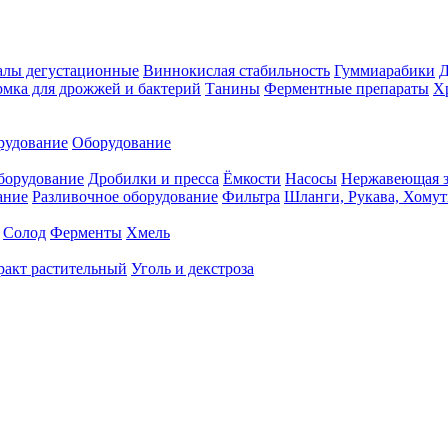
алы дегустационные
Виннокислая стабильность
Гуммиарабики
мка для дрожжей и бактерий
Танины
Ферментные препараты
Х
рудование
Оборудование
борудование
Дробилки и пресса
Ёмкости
Насосы
Нержавеющая з
ание
Разливочное оборудование
Фильтра
Шланги, Рукава, Хому
Солод
Ферменты
Хмель
ракт растительный
Уголь и декстроза