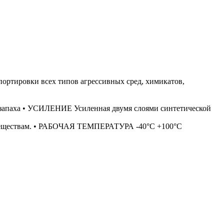
ртировки всех типов агрессивных сред, химикатов,
в
 запаха • УСИЛЕНИЕ Усиленная двумя слоями синтетической
им веществам. • РАБОЧАЯ ТЕМПЕРАТУРА -40°C +100°C