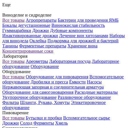
Еще
Виноделие и сидроделие
Все товары
Агропрепараты
Бактерии для проведения ЯМБ
Бокалы дегустационные
Виннокислая стабильность
Гуммиарабики
Дрожжи
Дубовые компоненты
Инактивированные дрожжи
Лечение вин хитозанами
Наборы
для винодела
Оклейка
Подкормка для дрожжей и бактерий
Танины
Ферментные препараты
Хранение вина
Концентрированные соки
Лаборатория
Все товары
Ареометры
Лабораторная посуда
Лабораторное
оборудование
Оборудование
Оборудование
Все товары
Оборудование для пивоварения
Вспомогательное
оборудование
Дробилки и пресса
Ёмкости
Насосы
Нержавеющая запорная и соединительная арматура
Оборудование для самогоноварения
Расходные материалы
Укупорочное оборудование
Разливочное оборудование
Фильтра
Шланги, Рукава, Хомуты
Этикетировочное
оборудование
Пивоварение
Все товары
Бутылки и пробки
Вспомогательное сырье
Дрожжи
Солод
Ферменты
Хмель