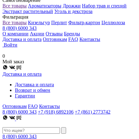
Самогоноварение
Все товары
Ароматизаторы
Дрожжи
Набор трав и специй
Экстракт растительный
Уголь и декстроза
Фильтрация
Все товары
Кизельгур
Перлит
Фильтр-картон
Целлюлоза
8 (800) 6000 343
О компании
Акции
Отзывы
Бренды
Доставка и оплата
Оптовикам
FAQ
Контакты
Войти
0
Мой заказ
Доставка и оплата
Доставка и оплата
Возврат и обмен
Гарантии
Оптовикам
FAQ
Контакты
8 (800) 6000 343
+7 (918) 6892106
+7 (861) 2773742
8 (800) 6000 343