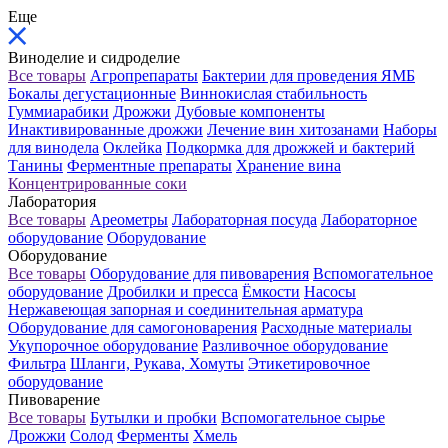
Еще
Виноделие и сидроделие
Все товары
Агропрепараты
Бактерии для проведения ЯМБ
Бокалы дегустационные
Виннокислая стабильность
Гуммиарабики
Дрожжи
Дубовые компоненты
Инактивированные дрожжи
Лечение вин хитозанами
Наборы
для винодела
Оклейка
Подкормка для дрожжей и бактерий
Танины
Ферментные препараты
Хранение вина
Концентрированные соки
Лаборатория
Все товары
Ареометры
Лабораторная посуда
Лабораторное
оборудование
Оборудование
Оборудование
Все товары
Оборудование для пивоварения
Вспомогательное
оборудование
Дробилки и пресса
Ёмкости
Насосы
Нержавеющая запорная и соединительная арматура
Оборудование для самогоноварения
Расходные материалы
Укупорочное оборудование
Разливочное оборудование
Фильтра
Шланги, Рукава, Хомуты
Этикетировочное
оборудование
Пивоварение
Все товары
Бутылки и пробки
Вспомогательное сырье
Дрожжи
Солод
Ферменты
Хмель