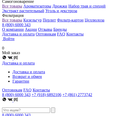
Самогоноварение
Все товары
Ароматизаторы
Дрожжи
Набор трав и специй
Экстракт растительный
Уголь и декстроза
Фильтрация
Все товары
Кизельгур
Перлит
Фильтр-картон
Целлюлоза
8 (800) 6000 343
О компании
Акции
Отзывы
Бренды
Доставка и оплата
Оптовикам
FAQ
Контакты
Войти
0
Мой заказ
Доставка и оплата
Доставка и оплата
Возврат и обмен
Гарантии
Оптовикам
FAQ
Контакты
8 (800) 6000 343
+7 (918) 6892106
+7 (861) 2773742
8 (800) 6000 343