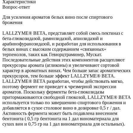
Характеристики
Вопрос-ответ
Для усиления ароматов белых вино после спиртового
брожения
LALLZYME® BETA, представляет собой смесь пектиназ с
бета-глюкозидазой, рамнозидазой, апиозидазой и
арабинофуранозидазой, и разработан для использования в
белых винах с высоким содержанием «связанных»
терпенолов, таких как Гевюрцтраминер, Мускат.
Последовательные действия этих компонентов расщепляют
прекурсоры аромата (агликоны) и увеличивают сортовой
характер в ароматных винах. Чем больше запас ароматических
прекурсоров, тем больше эффект LALLZYME® BETA.
LALLZYME® BETA разработан, чтобы действовать мягко,
поэтому фермент не приведет к чрезмерной экспрессии
ароматов. Поскольку ферменты бета-глюкозидазы
притормаживаются свободной глюкозой, LALLZYME® BETA
используется только по завершению спиртового брожения и
добавляется в сухое столовое вино в дозировке 0,5 г / дал.
Активность фермента может быть подавлена внесением
бентонита ( 0,5 гр бентонита на 1 дал виноматериала для
сухих вин и 0,75 гр на 1 дал виноматериала для остальных).