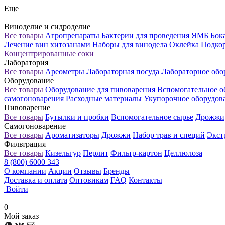
Еще
Виноделие и сидроделие
Все товары
Агропрепараты
Бактерии для проведения ЯМБ
Бок
Лечение вин хитозанами
Наборы для винодела
Оклейка
Подкор
Концентрированные соки
Лаборатория
Все товары
Ареометры
Лабораторная посуда
Лабораторное обо
Оборудование
Все товары
Оборудование для пивоварения
Вспомогательное о
самогоноварения
Расходные материалы
Укупорочное оборудов
Пивоварение
Все товары
Бутылки и пробки
Вспомогательное сырье
Дрожжи
Самогоноварение
Все товары
Ароматизаторы
Дрожжи
Набор трав и специй
Экст
Фильтрация
Все товары
Кизельгур
Перлит
Фильтр-картон
Целлюлоза
8 (800) 6000 343
О компании
Акции
Отзывы
Бренды
Доставка и оплата
Оптовикам
FAQ
Контакты
Войти
0
Мой заказ