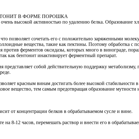
ТОНИТ В ФОРМЕ ПОРОШКА
ает очень высокой активностью по удалению белка. Образован
что позволяет сочетать его с положительно заряженными молекул
оллоидные вещества, такие как пектины. Поэтому обработка с 
я против ферментов оксидазы, которых много в винограде, пора
 так как бентонит инактивирует ферментный препарат.
ия представляет собой действительную поддержку метаболизму,
реде.
зволяет красным винам достигать более высокой стабильности 
овое вещество, тем самым предотвращая образование мутности 
висит от концентрации белков в обрабатываемом сусле и вине.
е на 8-12 часов, перемешать раствор и внести его в обрабатыва