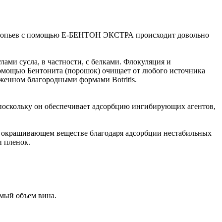
ие хлопьев с помощью E-БЕНТОН ЭКСТРА происходит довольно
ами сусла, в частности, с белками. Флокуляция и
помощью Бентонита (порошок) очищает от любого источника
женном благородными формами Botritis.
 поскольку он обеспечивает адсорбцию ингибирующих агентов,
в окрашивающем веществе благодаря адсорбции нестабильных
и пленок.
емый объем вина.