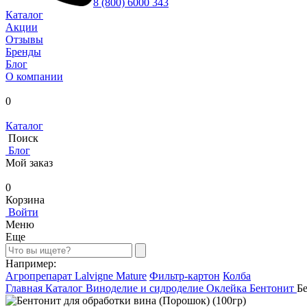
8 (800) 6000 343
Каталог
Акции
Отзывы
Бренды
Блог
О компании
0
Каталог
Поиск
Блог
Мой заказ
0
Корзина
Войти
Меню
Еще
Например:
Агропрепарат Lalvigne Mature
Фильтр-картон
Колба
Главная
Каталог
Виноделие и сидроделие
Оклейка
Бентонит
Бе