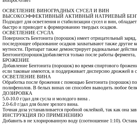
Вопрос-ответ
ОСВЕТЛЕНИЕ ВИНОГРАДНЫХ СУСЕЛ И ВИН
ВЫСОКОЭФФЕКТИВНЫЙ АКТИВНЫЙ НАТРИЕВЫЙ БЕН
Подходит для осветления и стабилизации сусел и вин, облад
быстро и приводит к формированию твердых осадков.
ОСВЕТЛЕНИЕ СУСЛА
Поверхность Бентонита (порошок) имеет отрицательный заряд, 
последующее образование осадков захватывают также другие к
мутности. Препарат также демонстрирует радикальные действи
Бентонит(порошок)добавляется только после работы фермента,
БРОЖЕНИЕ
Добавление Бентонита (порошок) во время спиртового брожен
если таковые имеются, и поддерживает дисперсию дрожжей в с
ОСВЕТЛЕНИЕ ВИНА
Обработка после брожения с помощью Бентонита (порошок) по
полифенолов. В белых винах он способен выводить любое белк
ДОЗИРОВКА
5.0-10.0 г/дал для сусла и молодого вина .
2.0-6.0 г/дал для более зрелого вина.
Точная доза устанавливается пробной оклейкой, так как она за
ИНСТРУКЦИЯ ПО ПРИМЕНЕНИЮ
Добавить в не хлорированную воду (соотношение 1:10). Оставьт