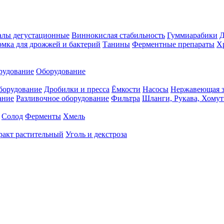
алы дегустационные
Виннокислая стабильность
Гуммиарабики
мка для дрожжей и бактерий
Танины
Ферментные препараты
Х
рудование
Оборудование
борудование
Дробилки и пресса
Ёмкости
Насосы
Нержавеющая з
ание
Разливочное оборудование
Фильтра
Шланги, Рукава, Хому
Солод
Ферменты
Хмель
ракт растительный
Уголь и декстроза