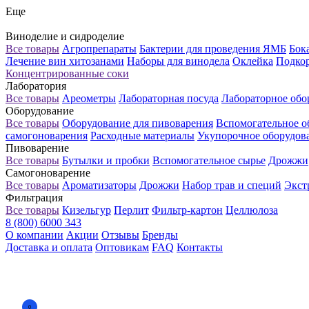
Еще
Виноделие и сидроделие
Все товары
Агропрепараты
Бактерии для проведения ЯМБ
Бок
Лечение вин хитозанами
Наборы для винодела
Оклейка
Подкор
Концентрированные соки
Лаборатория
Все товары
Ареометры
Лабораторная посуда
Лабораторное обо
Оборудование
Все товары
Оборудование для пивоварения
Вспомогательное о
самогоноварения
Расходные материалы
Укупорочное оборудов
Пивоварение
Все товары
Бутылки и пробки
Вспомогательное сырье
Дрожжи
Самогоноварение
Все товары
Ароматизаторы
Дрожжи
Набор трав и специй
Экст
Фильтрация
Все товары
Кизельгур
Перлит
Фильтр-картон
Целлюлоза
8 (800) 6000 343
О компании
Акции
Отзывы
Бренды
Доставка и оплата
Оптовикам
FAQ
Контакты
0