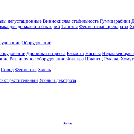
алы дегустационные
Виннокислая стабильность
Гуммиарабики
мка для дрожжей и бактерий
Танины
Ферментные препараты
Х
рудование
Оборудование
борудование
Дробилки и пресса
Ёмкости
Насосы
Нержавеющая з
ание
Разливочное оборудование
Фильтра
Шланги, Рукава, Хому
Солод
Ферменты
Хмель
ракт растительный
Уголь и декстроза
Войти