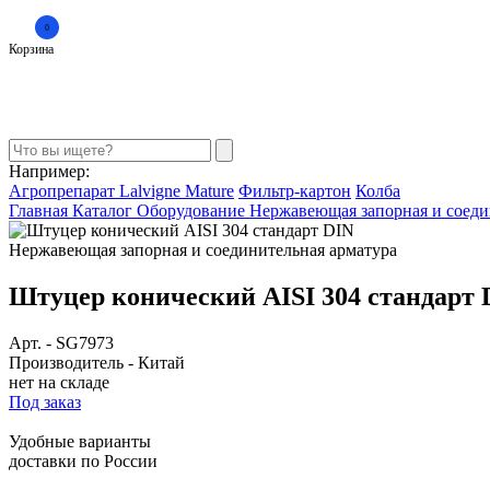
0
Корзина
Например:
Агропрепарат Lalvigne Mature
Фильтр-картон
Колба
Главная
Каталог
Оборудование
Нержавеющая запорная и соеди
Нержавеющая запорная и соединительная арматура
Штуцер конический AISI 304 стандарт 
Арт.
-
SG7973
Производитель
-
Китай
нет на складе
Под заказ
Удобные варианты
доставки по России